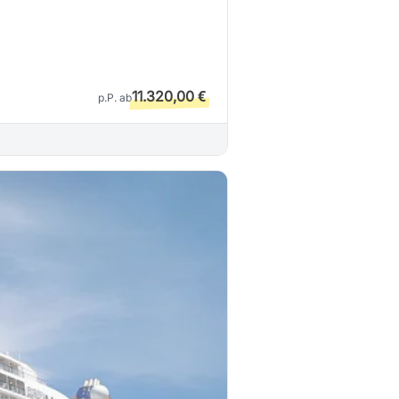
11.320,00 €
p.P. ab