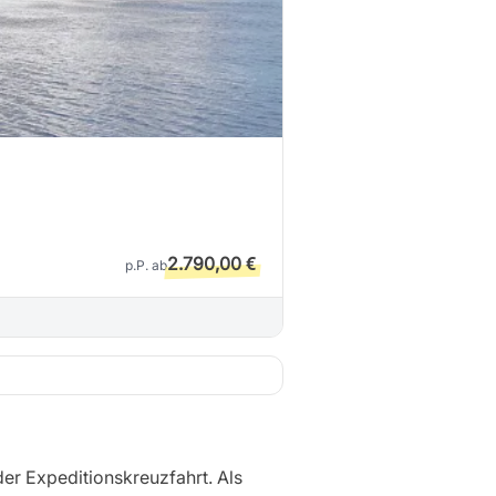
2.790,00 €
p.P. ab
der Expeditionskreuzfahrt. Als