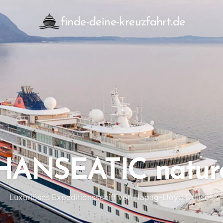
finde-deine-kreuzfahrt.de
HANSEATIC natur
Luxuriöses Expeditionsschiff von Hapag-Lloyd Cruises