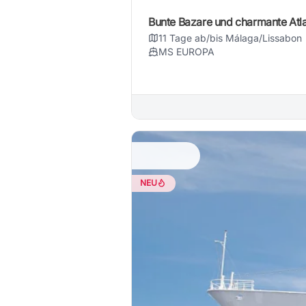
Bunte Bazare und charmante Atla
11 Tage ab/bis Málaga/Lissabon
MS EUROPA
NEU