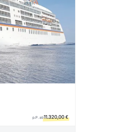
11.320,00 €
p.P. ab