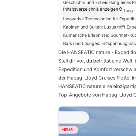
Geschichte und Entwicklung eines Pi
Inhaltsverzeichnis anzeigen
Technische Daten und Ausstattung
Innovative Technologien für Expedi
Kabinen und Suiten: Luxus trifft Expe
Kulinarische Erlebnisse: Gourmet-Küc
Bars und Lounges: Entspannung na
Wellness und Fitness: Erholung in
Die HANSEATIC nature - Expeditio
Expeditions-Highlights und Aktivität
Stell dir vor, du betrittst eine W
Routen und Destinationen: Die entle
Expedition und Komfort verschwi
Nachhaltigkeit und Umweltschutz
der Hapag-Lloyd Cruises Flotte. I
Preise und Buchung
HANSEATIC nature eine einzigarti
Expeditionsreisen auf höchstem Niv
Top-Angebote von Hapag-Lloyd C
NEU