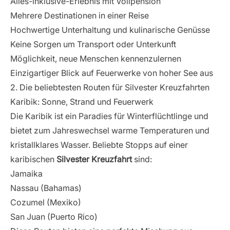
Alles-inklusive-Erlebnis mit Vollpension
9. Nach der Silvester Kreuzfahrt: Den Zauber bewahren
Mehrere Destinationen in einer Reise
Hochwertige Unterhaltung und kulinarische Genüsse
Erinnerungen festhalten: Fotobücher und Souvenirs
Feedback geben und Erfahrungen teilen
Keine Sorgen um Transport oder Unterkunft
Planung der nächsten Silvester Kreuzfahrt
Möglichkeit, neue Menschen kennenzulernen
Einzigartiger Blick auf Feuerwerke von hoher See aus
Fazit: Warum du deine nächste Silvester Kreuzfahrt nicht
verpassen solltest
2. Die beliebtesten Routen für Silvester Kreuzfahrten
Karibik: Sonne, Strand und Feuerwerk
Die Karibik ist ein Paradies für Winterflüchtlinge und
bietet zum Jahreswechsel warme Temperaturen und
kristallklares Wasser. Beliebte Stopps auf einer
karibischen
Silvester Kreuzfahrt
sind:
Jamaika
Nassau (Bahamas)
Cozumel (Mexiko)
San Juan (Puerto Rico)