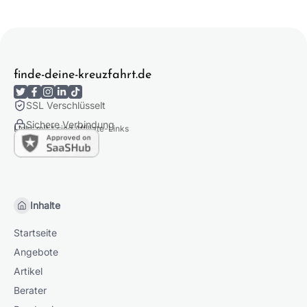
Website Übersicht
finde-deine-kreuzfahrt.de
SSL Verschlüsselt
Sichere Verbindung
Links mit * sind Affiliate-Links
Inhalte
Startseite
Angebote
Artikel
Berater