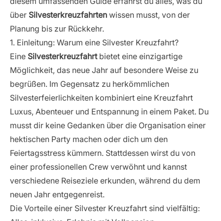
diesem umfassenden Guide erfährst du alles, was du
Budget-freundliche Alternativen für Silvester auf See
über
Silvesterkreuzfahrten
wissen musst, von der
5. Tipps zur Buchung deiner Neujahrskreuzfahrt
Planung bis zur Rückkehr.
Wann ist der beste Zeitpunkt für die Buchung?
1. Einleitung: Warum eine Silvester Kreuzfahrt?
Worauf solltest du bei der Kabinenauswahl achten?
Eine
Silvesterkreuzfahrt
bietet eine einzigartige
Zusatzleistungen und Pakete für Silvester
Möglichkeit, das neue Jahr auf besondere Weise zu
6. Packliste für deine Silvester Kreuzfahrt
begrüßen. Im Gegensatz zu herkömmlichen
Festliche Kleidung für die Silvester-Gala
Silvesterfeierlichkeiten kombiniert eine Kreuzfahrt
Praktische Tipps für verschiedene Klimazonen
Luxus, Abenteuer und Entspannung in einem Paket. Du
7. Silvester-Traditionen auf Kreuzfahrtschiffen
musst dir keine Gedanken über die Organisation einer
Internationale Bräuche zum Jahreswechsel
hektischen Party machen oder dich um den
Besondere Aktivitäten für Kinder und Jugendliche
Feiertagsstress kümmern. Stattdessen wirst du von
Mitternachts-Countdown und Neujahrsgrüße
einer professionellen Crew verwöhnt und kannst
8. Landausflüge an Silvester: Besondere Erlebnisse
verschiedene Reiseziele erkunden, während du dem
Silvester in weltberühmten Hafenstädten
neuen Jahr entgegenreist.
Exklusive Events und Partys an Land
Die Vorteile einer Silvester Kreuzfahrt sind vielfältig:
Kulturelle Highlights zum Jahreswechsel