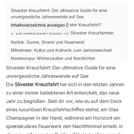
Inhaltsverzeichnis
Silvester Kreuzfahrt: Der ultimative Guide für eine
unvergessliche Jahreswende auf See
1. Einleitung: Warum eine Silvester Kreuzfahrt?
Inhaltsverzeichnis anzeigen
2. Die beliebtesten Routen für Silvester Kreuzfahrten
Karibik: Sonne, Strand und Feuerwerk
Mittelmeer: Kultur und Kulinarik zum Jahreswechsel
Nordeuropa: Winterzauber und Nordlichter
Silvester Kreuzfahrt: Der ultimative Guide für eine
3. Was erwartet dich auf einer Silvester Kreuzfahrt?
unvergessliche Jahreswende auf See
Festliche Dekoration und Atmosphäre an Bord
Die
Silvester Kreuzfahrt
hat sich in den letzten Jahren
Spezielle Silvester-Menüs und Gala-Dinner
zu einer immer beliebteren Art entwickelt, das neue
Unterhaltungsprogramm und Partys zum Jahreswechsel
Jahr zu begrüßen. Stell dir vor, wie du auf dem Deck
Feuerwerk auf See oder im Hafen
eines luxuriösen Kreuzfahrtschiffes stehst, ein Glas
4. Die besten Reedereien für Silvester Kreuzfahrten
Champagner in der Hand, während am Horizont ein
Luxus-Anbieter für exklusive Silvester-Erlebnisse
spektakuläres Feuerwerk den Nachthimmel erhellt. In
Familienfreundliche Optionen für den Jahreswechsel