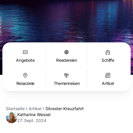
Angebote
Reedereien
Schiffe
Reiseziele
Themenreisen
Artikel
Startseite
Artikel
Silvester Kreuzfahrt
Katharina Wessel
KW
Last updated:
27. Sept. 2024
Published:
10. Sept. 2024