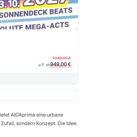
1.049,00 €
949,00 €
p.P. ab
bietet AIDAprima eine urbane
 Zufall, sondern Konzept. Die Idee: