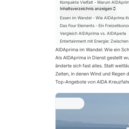
Kompakte Vielfalt - Warum AIDApri
Inhaltsverzeichnis anzeigen
Kabinen mit Charakter
Essen im Wandel - Wie AIDAprima Ku
Das Four Elements - Ein Freizeitkonze
Vergleich AIDAprima vs. AIDAperla
Entertainment mit Energie: Zwisch
Wellness neu gedacht - Rückzug inmi
AIDAprima im Wandel: Wie ein Schi
Bewegung und Balance - Sportangeb
Als AIDAprima in Dienst gestellt w
Für wen die AIDAprima gemacht ist
änderte sich fast alles. Statt wei
Die Routen: Wo AIDAprima glänzen 
Zeiten, in denen Wind und Regen d
Top-Angebote von AIDA Kreuzfahr