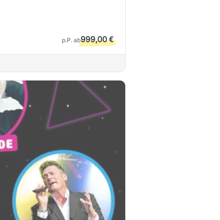
999,00 €
p.P. ab