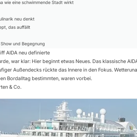
ma wie eine schwimmende Stadt wirkt
linarik neu denkt
pt, das auffällt
en Show und Begegnung
tten der Struktur
ff AIDA neu definierte
ote zwischen Alltag und Erlebnis
urde, war klar: Hier beginnt etwas Neues. Das klassische AID
tläufiger Außendecks rückte das Innere in den Fokus. Wetteru
kann
en Bordalltag bestimmten, waren vorbei.
ten & Co.