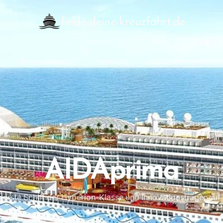
finde-deine-kreuzfahrt.de
AIDAprima
 erste Schiff der Hyperion-Klasse und Innovationsträger auf